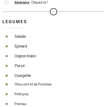
Itinéraire
:
Cliquez ici !
LEGUMES
Salade
Epinard
Oignon blanc
Persil
Courgette
Chou vert et de Pontoise
Petit pois
Poireau