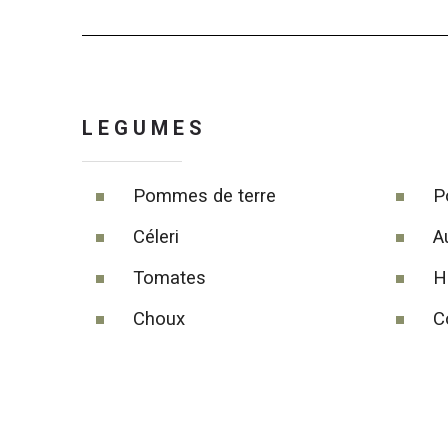
LEGUMES
Pommes de terre
P
Céleri
A
Tomates
H
Choux
C