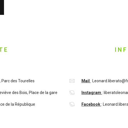
TE
IN
 Parc des Tourelles
Mail
: Leonard.liberato@f
iève des Bois, Place de la gare
Instagram
:
l
iberatoleona
ce de la République
Facebook
:
Leonard.liber