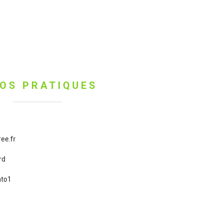
FOS PRATIQUES
ree.fr
rd
ato1