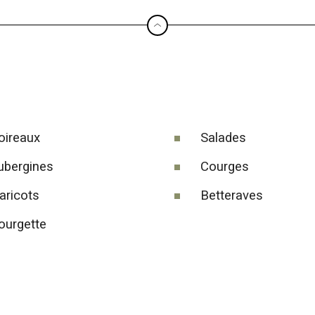
oireaux
Salades
ubergines
Courges
aricots
Betteraves
ourgette